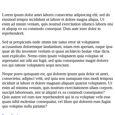
Lorem ipsum dolor amet laboris consectetur adipisicing elit, sed do
eiusmod tempor incididunt ut labore et dolore magna aliqua. Ut
enim ad minim veniam, quis nostrud exercitation ullamco laboris nisi
ut aliquip ex ea commodo consequat. Duis aute irure dolor in
reprehenderit.
Sed ut perspiciatis unde omnis iste natus error sit voluptatem
accusantium doloremque laudantium, totam rem aperiam, eaque ipsa
quae ab illo inventore veritatis et quasi architecto beatae vitae dicta
sunt explicabo. Nemo enim ipsam voluptatem quia voluptas sit
aspernatur aut odit aut fugit, sed quia consequuntur magni dolores
eos qui ratione voluptatem sequi nesciunt.
Neque porro quisquam est, qui dolorem ipsum quia dolor sit amet,
consectetur, adipisci velit, sed quia non numquam eius modi tempora
incidunt ut labore et dolore magnam aliquam quaerat voluptatem. Ut
enim ad minima veniam, quis nostrum exercitationem ullam corporis
suscipit laboriosam, nisi ut aliquid ex ea commodi consequatur?
Quis autem vel eum iure reprehenderit qui in ea voluptate velit esse
quam nihil molestiae consequatur, vel illum qui dolorem eum fugiat
quo voluptas nulla pariatur?